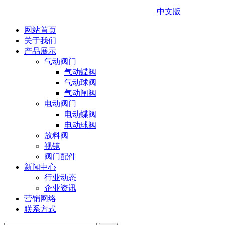
中文版
网站首页
关于我们
产品展示
气动阀门
气动蝶阀
气动球阀
气动闸阀
电动阀门
电动蝶阀
电动球阀
放料阀
视镜
阀门配件
新闻中心
行业动态
企业资讯
营销网络
联系方式