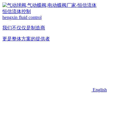
恒信流体控制
hengxin fluid control
我们不仅仅是制造商
更是整体方案的提供者
English