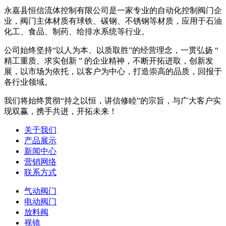
永嘉县恒信流体控制有限公司是一家专业的自动化控制阀门企
业，阀门主体材质有球铁、碳钢、不锈钢等材质，应用于石油
化工、食品、制药、给排水系统等行业。
公司始终坚持“以人为本、以质取胜”的经营理念，一贯弘扬 “
精工重质、求实创新 ” 的企业精神，不断开拓进取，创新发
展，以市场为依托，以客户为中心，打造崇高的品质，回报于
各行业领域。
我们将始终贯彻“持之以恒，讲信修睦”的宗旨，与广大客户实
现双赢，携手共进，开拓未来！
关于我们
产品展示
新闻中心
营销网络
联系方式
气动阀门
电动阀门
放料阀
视镜