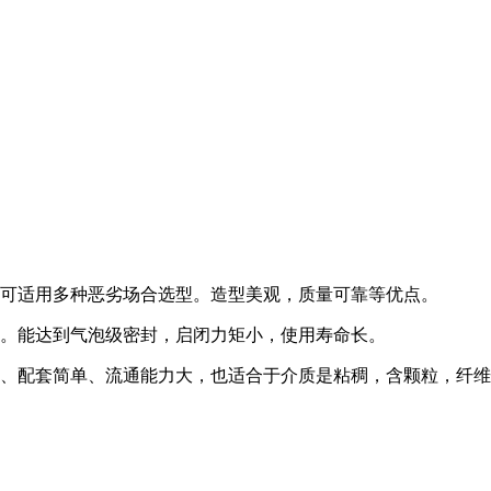
可适用多种恶劣场合选型。造型美观，质量可靠等优点。
。能达到气泡级密封，启闭力矩小，使用寿命长。
、配套简单、流通能力大，也适合于介质是粘稠，含颗粒，纤维