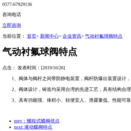
0577-67929136
咨询电话
立即咨询
当前位置：
首页
>
新闻中心
>
企业资讯
>
气动衬氟球阀特点
气动衬氟球阀特点
点击：
发表时间：[2019/10/26]
1、阀体与阀杆之间带防静电装置，阀杆防爆出装置设计，
2、阀体设计，铸造均采用台湾的先进工艺，具有结构合理
3、具有功能强、体积小、轻便宜人、泄露量低、性能可靠
prev：螺纹式蝶阀优点
next: 液动蝶阀特点