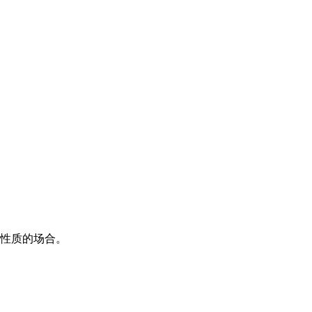
性质的场合。