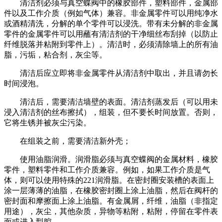
清洁剂必须与真空蝶阀中的橡胶部件，塑料部件，金属部
件以及工作介质（例如气体）兼容。非金属零件可以用纯净水
或酒精清洗，
分解的单个零件可以浸洗。带有未分解的非金属
零件的金属零件可以用蘸有清洁剂的干净细丝布刮掉（以防止
纤维脱落并粘附到零件上）。清洁时，必须清除墙上的所有油
脂，污垢，粘合剂，灰尘等。
清洁后应立即将非金属零件从清洁剂中取出，并且请勿长
时间浸泡。
清洁后，需要清洁墙壁的表面。清洁剂蒸发后（可以用未
浸入清洁剂的丝布擦拭），组装，但不要长时间放置。否则，
它将生锈并被灰尘污染。
在组装之前，需要清洁新外壳；
使用油脂润滑。润滑脂必须与真空蝶阀的金属材料，橡胶
零件，塑料零件和工作介质兼容。例如，如果工作介质是气
体，则可以使用特殊的221润滑脂。在密封圈安装槽的表面上
涂一层薄薄的油脂，在橡胶密封圈上涂上油脂，然后在阀杆的
密封面和摩擦面上涂上油脂。有金属屑，纤维，油脂（非指定
用途），灰尘，其他杂质，异物等粘附，粘附，停留在零件表
面或进入型腔。